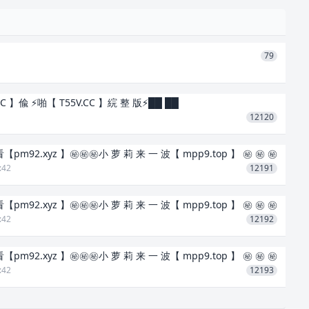
物中心，但是换了经营者之后建筑物外表经过整理，内
活动大厅，２- ８楼经过整建还是作为旅馆，因为改建后设
很难当天预订。
79
００个客人，若是假日爆满有时会硬挤到２６０- ２８
１０楼被称为 「欢乐屋」 的地方，据说，凡每个月第
.CC 】偸 ⚡啪【 T55V.CC 】綄 整 版⚡██ ██
12120
点之间只要拿到信物的客人就能上１０楼的 「欢乐屋」
不一、对象也不定，许多人拼命的想取得，但不得其门而
看【pm92.xyz 】㊙️㊙️㊙️小 萝 莉 来 一 波【 mpp9.top 】 ㊙️ ㊙️ ㊙️
额，为此常有客人为抢一席而大打出手。
:42
12191
次都不相同，有时是个戒指，有时是图样精致的刺青贴
看【pm92.xyz 】㊙️㊙️㊙️小 萝 莉 来 一 波【 mpp9.top 】 ㊙️ ㊙️ ㊙️
位置不一定，曾传闻有次是标记在私处，信物发放时间总
:42
12192
看【pm92.xyz 】㊙️㊙️㊙️小 萝 莉 来 一 波【 mpp9.top 】 ㊙️ ㊙️ ㊙️
:42
12193
会拿到，发放的状况也没一定规则，曾有人说是在热舞
拿到，也有人在帮对方口交时拿到，还有人说在玻璃屋炮