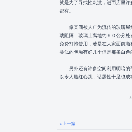
就是为了寻找性刺激，进而店里许
都有。
像某间被人广为流传的玻璃屋炮
璃阻隔，玻璃上离地约６０公分处
免费打炮使用，若是在大家面前顺
类似的包厢有好几个但是那条白色
另外还有许多空间利用明暗的手
以令人脸红心跳，话题性十足也成
解放位于市中心最精华的地段，
主
２家老板不合，在解放开幕后隔壁
距约６公尺，２栋都正对着一个广
这广场周边，所以许多年轻人会聚
« 上一篇