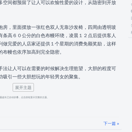
多空间都预留了让人可以欢愉性爱的设计，从隐密到开放
房，里面摆放一张红色双人无靠沙发椅，四周由透明玻
有条高６０公分的白色布幔环绕，凌晨１２点后提供客人
利做完爱的人店家还提供１个星期的消费免额奖励，这样
的布幔也依序加高到完全隐密。
法让人可以在需要的时候解决生理慾望，大胆的程度可
功吸引一些大胆想玩的年轻男女的聚集。
展开主题
地下１层、地上１２层的大楼，与知名百货并排，传闻
题超长已自动折叠，点击按钮显示完整的主题。
百货７楼以上就立即封馆不对外开放，解放与隔壁百货间
场，广场２侧大楼林立，许多大型百货、购物商场都开在
集在这。
下一篇 »