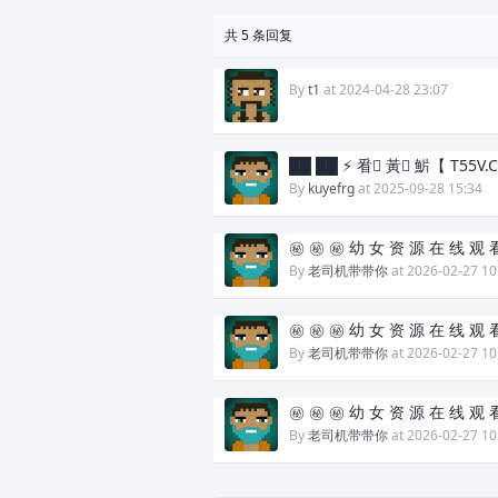
解放所在处原本是旧旅馆与小购
共 5 条回复
部也重新装潢，地下室作为解放的
计风格大胆、创新所以常常爆满，
By
t1
at 2024-04-28 23:07
解放的地下室空间大约可以容纳２
０人左右，不过真正吸引众人的是
██ ██ ⚡ 㸔 ِ黃 ِ魸【 T55V
By
kuyefrg
at 2025-09-28 15:34
１周的周六夜晚１２点到凌晨１
享乐直到隔天下午５点，发放标准
㊙️ ㊙️ ㊙️ 幼 女 资 源 在 线 观 
入，而且据说只有３~ ５０个名
By
老司机带带你
at 2026-02-27 10
信物若想变造也不可能，因为每
㊙️ ㊙️ ㊙️ 幼 女 资 源 在 线 观 
纸，有时是个彩绘的吻，做记号的
By
老司机带带你
at 2026-02-27 10
是周六夜晚过１２点后才发出。
㊙️ ㊙️ ㊙️ 幼 女 资 源 在 线 观 
By
老司机带带你
at 2026-02-27 10
来这里就算携伴也不一定２个都
后拿到，有人说莫名奇妙尿完尿就