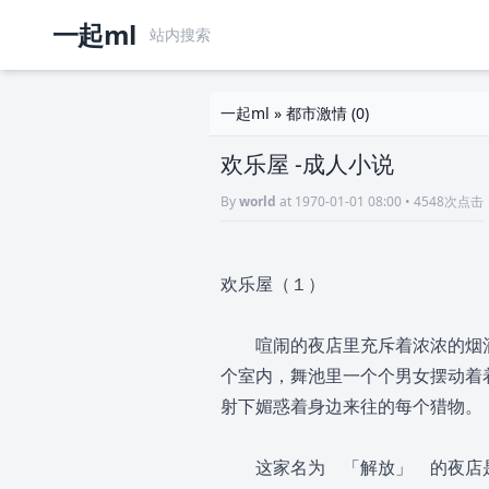
一起ml
一起ml
»
都市激情
(0)
欢乐屋 -成人小说
By
world
at 1970-01-01 08:00 • 4548次点击
欢乐屋（１）
喧闹的夜店里充斥着浓浓的烟酒
个室内，舞池里一个个男女摆动着
射下媚惑着身边来往的每个猎物。
这家名为 「解放」 的夜店是