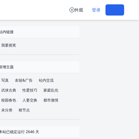
外观
登录
注册
站内链接
我要摇奖
新增主题
写真
友链&广告
站内交流
武侠古典
性爱技巧
家庭乱伦
校园春色
人妻交换
都市激情
未分类
根节点
本站已稳定运行 2646 天