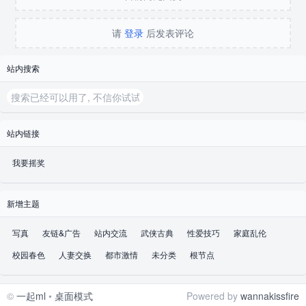
这么秀气不是没有原因的
请
登录
后发表评论
????细细的柳叶眉搭配上水亮的大眼睛，小巧玲珑的鼻子却
有挺挺的鼻梁，水漾的嘴唇总是挂著微笑，嘴角轻轻的上
站内搜索
扬，像只可爱的小猫嘴
????轻柔的一头乌黑长发仿佛没有重量，总是随著风吹飘阿
站内链接
飘的，听说还有广告公司找妈妈去拍洗发精广告哩到现在虽
然已经三十 七岁了，大概因为保养得好的关系，还像是个二
我要摇奖
十出头的小姑娘似的
新增主题
????爸爸过世之后妈妈全心全意的投入工作要养大我跟姊
姊，身边虽然总是有许多源源不断的追求者，但是妈妈从来
写真
友链&广告
站内交流
武侠古典
性爱技巧
家庭乱伦
没动心过，大概我跟姐姐就是妈妈的全部，不再需要其他人
校园春色
人妻交换
都市激情
未分类
根节点
的介入了吧
©
一起ml
•
桌面模式
Powered by
wannakissfire