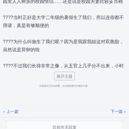
园里人人称羡的校园情侣……还是说是校园夫妻比较妥当翱
????当时正好是大学二年级的暑假生了我们，所以连假都不
用请，真是有够顺便的
????为什么叫做生了我们呢？因为是我跟我姐这对双胞胎，
虽然说是异卵的啦
????不过我们长得非常之像，从五官上几乎分不出来，小时
候头发都半长的时候连亲戚朋友都认不出我们谁是谁，直到
展开主题
开始上学之后我头发剪短，姐姐头发留长之后才开始容易分
主题超长已自动折叠，点击按钮显示完整的主题。
别
????大概我跟姐姐都遗传到妈妈跟爸爸优良的基因吧，从小
« 上一篇
下一篇 »
到大说我们漂亮的人不在少数，虽然说其实我有点不爽，毕
竟我可是男的耶！不过看到妈妈的样子，就知道我们会长得
目前尚无回复