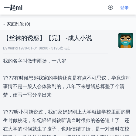
一起ml
登录
»
家庭乱伦
(0)
【丝袜的诱惑】【完】 -成人小说
By
world
1970-01-01 08:00 • 3195次点击
我的名字叫做李雨扬，十八岁
????有时候想起我家的事情还真是有点不可思议，毕竟这种
事情不是一般人会体验到的，几年下来思绪总算整了个清
楚，便写一写分享出来
????听小阿姨说过，我们家妈妈刚上大学就被学校里面的男
生封做校花，年纪轻轻就被听说当时很帅的爸爸追上了，还
在大学的时候就生了孩子，也顺便结了婚，是一对当时在校